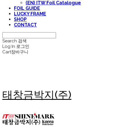
(EN) ITW Foil Catalogue
FOIL GUIDE
LUCKY FRAME
SHOP
CONTACT
Search
검색
Log In
로그인
Cart
장바구니
태창금박지(주)