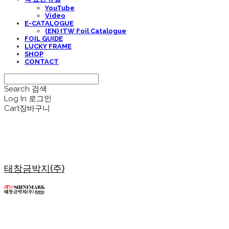
YouTube
Video
E-CATALOGUE
(EN) ITW Foil Catalogue
FOIL GUIDE
LUCKY FRAME
SHOP
CONTACT
Search
검색
Log In
로그인
Cart
장바구니
태창금박지(주)